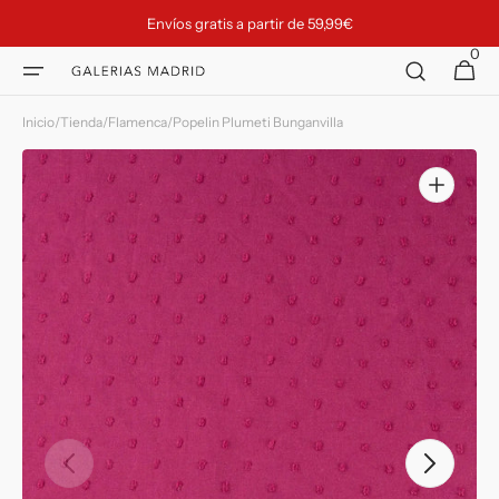
Ir
Envíos gratis a partir de 59,99€
directamente
al contenido
0
0
Galerias Madrid
Carrito
artículos
Inicio
/
Tienda
/
Flamenca
/
Popelin Plumeti Bunganvilla
Abrir
elemento