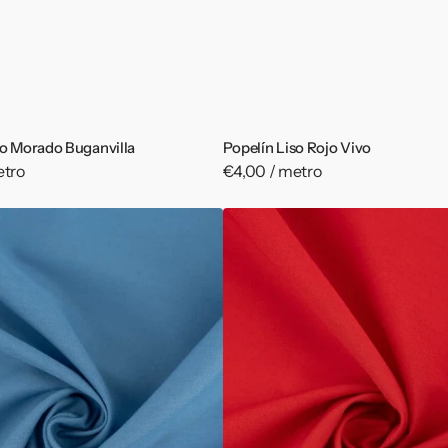
so Morado Buganvilla
Popelín Liso Rojo Vivo
etro
Precio
€4,00 / metro
habitual
Popelín
Liso
Rojo
Tomate