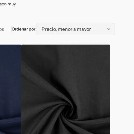
Stretch
Plumeti
n son muy
os
Ordenar por:
Popelín
Liso
Negro