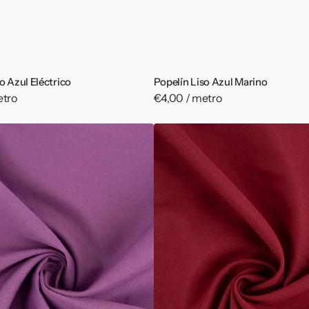
o Azul Eléctrico
Popelín Liso Azul Marino
etro
Precio
€4,00 / metro
habitual
Popelín
Liso
Rojo
Vivo