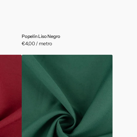
Popelín Liso Negro
Precio
€4,00 / metro
habitual
Popelín
Liso
Verde
Oscuro