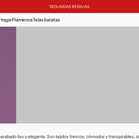
SEGUNDAS REBAJAS
Hogar
Flamenca
Telas baratas
BIENESTAR EN CASA
Toallas y albornoces
Foam
Mikado
Ropa de cama
Forro
Organdie
Pijamas
Franela
Oscurante
Fragancias
Gasa
Oxford
Jacquard
Pana
Koshibo
Perforado
Lamé & Foil
Pelo
Lentejuela
Piqué
Lino
Polina
Lonetas
Popelín
 acabado liso y elegante. Son tejidos frescos, cómodos y transpirables, i