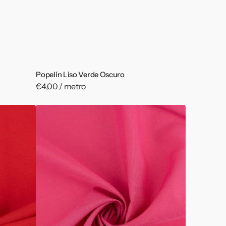
Popelín Liso Verde Oscuro
Precio
€4,00 / metro
habitual
Popelín
Liso
Rosa
Fucsia