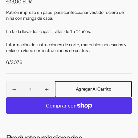
Precio
€13,00 EUR
habitual
Patrón impreso en papel para confeccionar vestido rociero de
niña con manga de capa.
La falda lleva dos capas. Tallas de 1 a 12 años.
Información de instrucciones de corte, materiales necesarios y
enlace a vídeo con instrucciones de costura.
:
6/3076
Cantidad
Agregar Al Carrito
Reducir
Aumentar
cantidad
cantidad
para
para
Patron
Patron
flamenca
flamenca
niña
niña
9637
9637
Productos relacionados