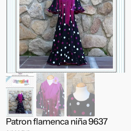
multimedia
1
en
vista
de
galería
Patron flamenca niña 9637