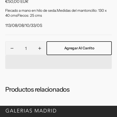
Precio
€50,00 EUR
habitual
Flecado a mano en hilo de seda.
Medidas del mantoncillo: 130 x
40 cms
Flecos: 25 cms
:
113/08/08/10/33/0S
Cantidad
Agregar Al Carrito
Reducir
Aumentar
cantidad
cantidad
para
para
Mantoncillo
Mantoncillo
ella
ella
naranja
naranja
Productos relacionados