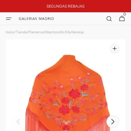
Ir
SEGUNDAS REBAJAS
directamente
al contenido
0
0
Galerias Madrid
Carrito
artículos
Inicio
/
Tienda
/
Flamenca
/
Mantoncillo Ella Naranja
Abrir
elemento