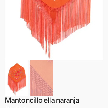
multimedia
1
en
vista
de
galería
Mantoncillo ella naranja