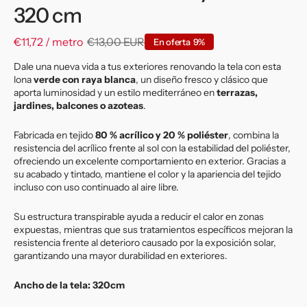
320 cm
€11,72 / metro
€13,00 EUR
En oferta
9%
Precio
Precio
de
habitual
Dale una nueva vida a tus exteriores renovando la tela con esta
lona
verde con raya blanca
, un diseño fresco y clásico que
venta
aporta luminosidad y un estilo mediterráneo en
terrazas,
jardines, balcones o azoteas
.
Fabricada en tejido
80 % acrílico y 20 % poliéster
, combina la
resistencia del acrílico frente al sol con la estabilidad del poliéster,
ofreciendo un excelente comportamiento en exterior. Gracias a
su acabado y tintado, mantiene el color y la apariencia del tejido
incluso con uso continuado al aire libre.
Su estructura transpirable ayuda a reducir el calor en zonas
expuestas, mientras que sus tratamientos específicos mejoran la
resistencia frente al deterioro causado por la exposición solar,
garantizando una mayor durabilidad en exteriores.
Ancho de la tela: 320cm