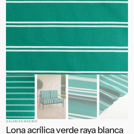
multimedia
1
en
vista
de
galería
GALERIAS MADRID
Lona acrílica verde raya blanca