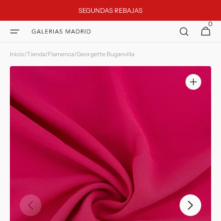
Ir
SEGUNDAS REBAJAS
directamente
al contenido
0
0
Galerias Madrid
Carrito
artículos
Inicio
/
Tienda
/
Flamenca
/
Georgette Buganvilla
Abrir
elemento