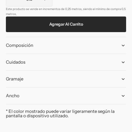
Reducir
Aumentar
cantidad
cantidad
Este producto se vende en incrementos de 0,25 metros, siendo el mínimo de compra 0,5
para
para
metros,
Georgette
Georgette
Agregar Al Carrito
buganvilla
buganvilla
Composición
Cuidados
Gramaje
Ancho
* El color mostrado puede variar ligeramente según la
pantalla o dispositivo utilizado.