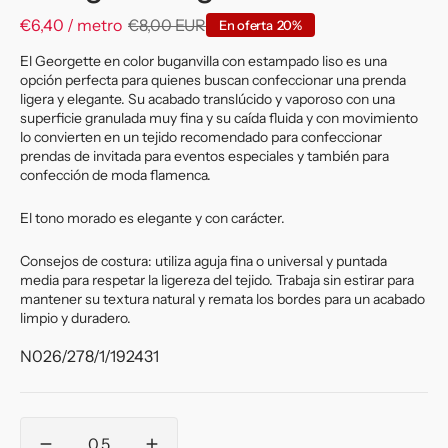
€6,40 / metro
€8,00 EUR
En oferta
20%
Precio
Precio
de
habitual
El Georgette en color buganvilla con estampado liso es una
opción perfecta para quienes buscan confeccionar una prenda
venta
ligera y elegante. Su acabado translúcido y vaporoso con una
superficie granulada muy fina y su caída fluida y con movimiento
lo convierten en un tejido recomendado para confeccionar
prendas de invitada para eventos especiales y también para
confección de moda flamenca.
El tono morado es elegante y con carácter.
Consejos de costura: utiliza aguja fina o universal y puntada
media para respetar la ligereza del tejido. Trabaja sin estirar para
mantener su textura natural y remata los bordes para un acabado
limpio y duradero.
:
N026/278/1/192431
Cantidad