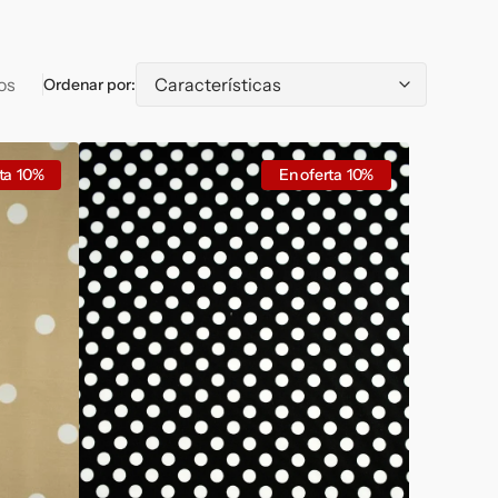
Stretch
Plumeti
os
Ordenar por:
Popelin
ta
10%
En oferta
10%
negro
lunar
blanco