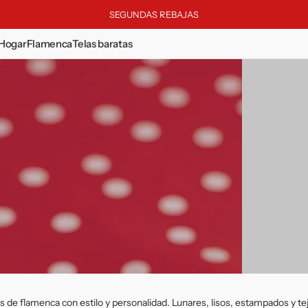
SEGUNDAS REBAJAS
Hogar
Flamenca
Telas baratas
BIENESTAR EN CASA
Toallas y albornoces
Foam
Mikado
Ropa de cama
Forro
Organdie
Pijamas
Franela
Oscurante
Fragancias
Gasa
Oxford
Jacquard
Pana
Koshibo
Perforado
Lamé & Foil
Pelo
Lentejuela
Piqué
Lino
Polina
Lonetas
Popelín
s de flamenca con estilo y personalidad. Lunares, lisos, estampados y te