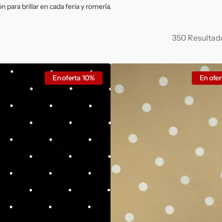
Malla
Punto
 para brillar en cada feria y romería.
350 Resultad
Popelín
En oferta
10%
En ofer
camel
con
Lunar
Blanco
1,8
cm